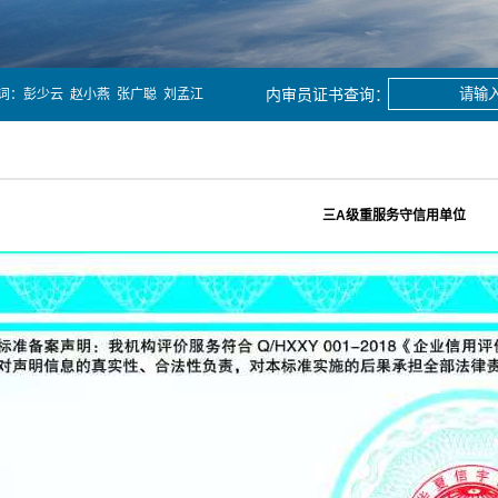
词：
彭少云
赵小燕
张广聪
刘孟江
三A级重服务守信用单位