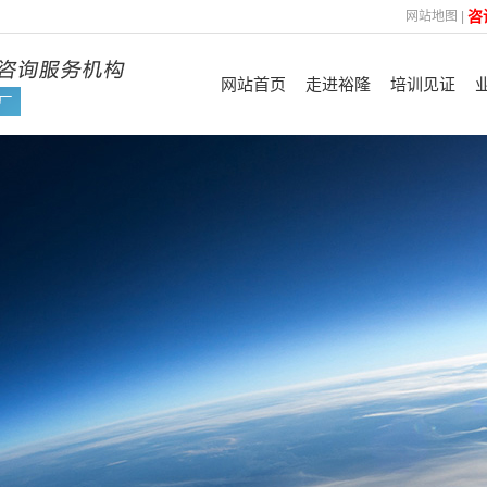
咨
网站地图
|
网站首页
走进裕隆
培训见证
裕隆简介
认证见证
管
企业优势
FSC
企业文化
ISO
咨询理念
平台验厂及其他
技
合作机构
资质荣誉
培训展示